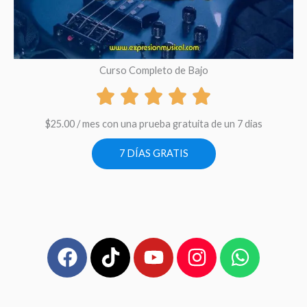
Curso Completo de Bajo
$
25.00
/ mes con una prueba gratuita de un 7 dias
7 DÍAS GRATIS
F
T
Y
I
W
a
i
o
n
h
c
k
u
s
a
e
t
t
t
t