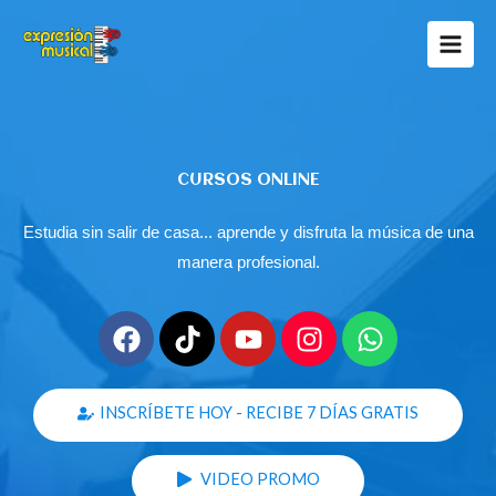
Ir
al
contenido
CURSOS ONLINE
Estudia sin salir de casa... aprende y disfruta la música de una
manera profesional.
F
T
Y
I
W
a
i
o
n
h
c
k
u
s
a
e
t
t
t
t
INSCRÍBETE HOY - RECIBE 7 DÍAS GRATIS
b
o
u
a
s
o
k
b
g
a
VIDEO PROMO
o
e
r
p