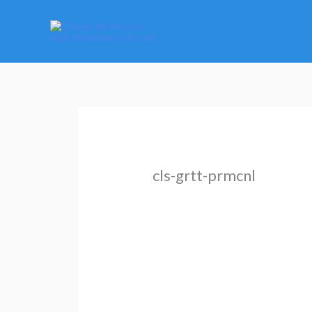
Ir
al
contenido
cls-grtt-prmcnl