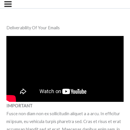
Deliverability Of Your Emails
IMPORTANT
Fusce non diam non ex sollicitudin aliquet a a arcu. In efficitur
mi ipsum, eu vehicula turpis pharetra sed. Cras et risus et erat
accumsan blandit sed at erat. Maecenas dapibus enim sem, in