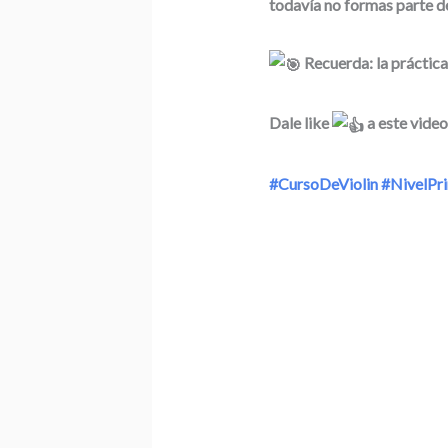
todavía no formas parte de
Recuerda: la práctica
Dale like
a este video
#CursoDeViolin
#NivelPri