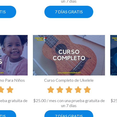
un 7 dias
TIS
7 DÍAS GRATIS
no Para Niños
Curso Completo de Ukelele
ueba gratuita de
$
25.00
/ mes con una prueba gratuita de
$
2
un 7 dias
TIS
7 DÍAS GRATIS