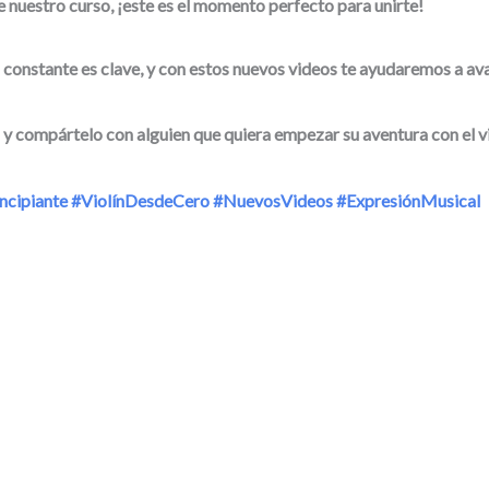
 nuestro curso, ¡este es el momento perfecto para unirte!
 constante es clave, y con estos nuevos videos te ayudaremos a av
 y compártelo con alguien que quiera empezar su aventura con el vi
ncipiante
#ViolínDesdeCero
#NuevosVideos
#ExpresiónMusical