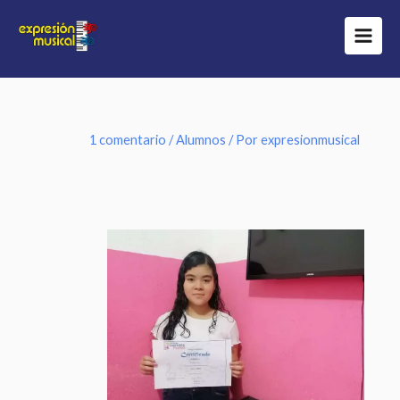
Ir
al
contenido
1 comentario
/
Alumnos
/ Por
expresionmusical