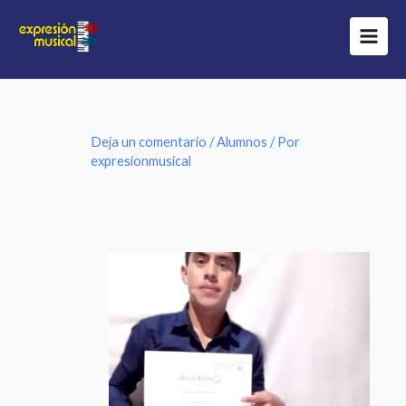
Ir
al
contenido
Deja un comentario
/
Alumnos
/ Por
expresionmusical