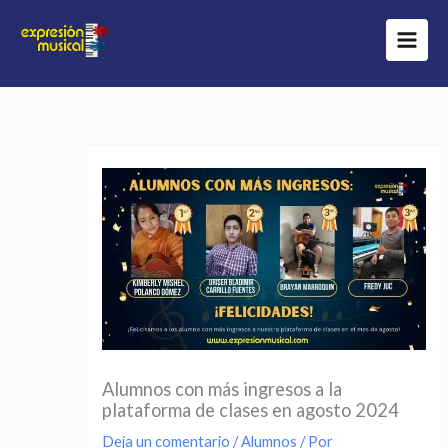
Ir
al
contenido
Alumnos con más ingresos a la
plataforma de clases en agosto 2024
Deja un comentario
/
Alumnos
/ Por