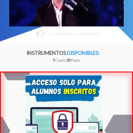
¿Cómo usar esta página?
INSTRUMENTOS
DISPONIBLES:
🎙Canto
🎹Piano