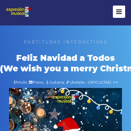
Ir
al
contenido
PARTITURAS INTERACTIVAS
Feliz Navidad a Todos
(We wish you a merry Christ
🎻Violín, 🎹Piano, 🎸Guitarra, 🎵Ukelele – DIFICULTAD: ⭐⭐