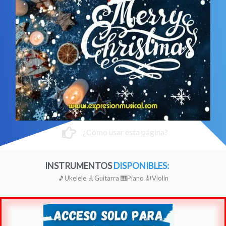
¿Cómo usar esta página?
INSTRUMENTOS
DISPONIBLES:
🎵Ukelele
🎸Guitarra
🎹Piano
🎻Violín