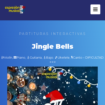
Ir
al
contenido
PARTITURAS INTERACTIVAS
Jingle Bells
🎻Violín, 🎹Piano, 🎸Guitarra, 🎸Bajo. 🎵Ukelele, 🎙Canto – DIFICULTAD:
⭐⭐⭐