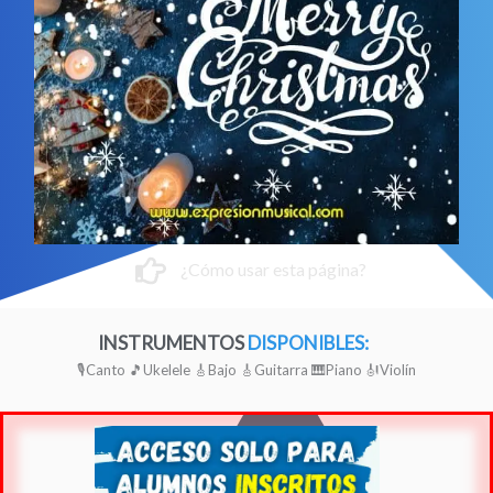
¿Cómo usar esta página?
INSTRUMENTOS
DISPONIBLES:
🎙Canto
🎵Ukelele
🎸Bajo
🎸Guitarra
🎹Piano
🎻Violín