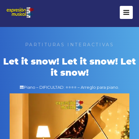
Ir
al
contenido
PARTITURAS INTERACTIVAS
Let it snow! Let it snow! Let
it snow!
🎹Piano – DIFICULTAD: ⭐⭐⭐⭐ – Arreglo para piano.